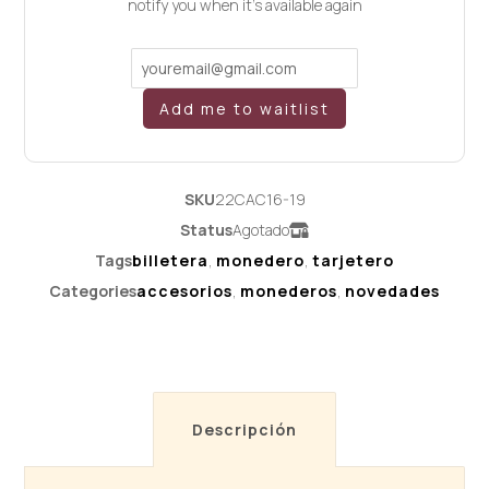
notify you when it's available again
Add me to waitlist
SKU
22CAC16-19
Status
Agotado
Tags
billetera
,
monedero
,
tarjetero
Categories
accesorios
,
monederos
,
novedades
Descripción