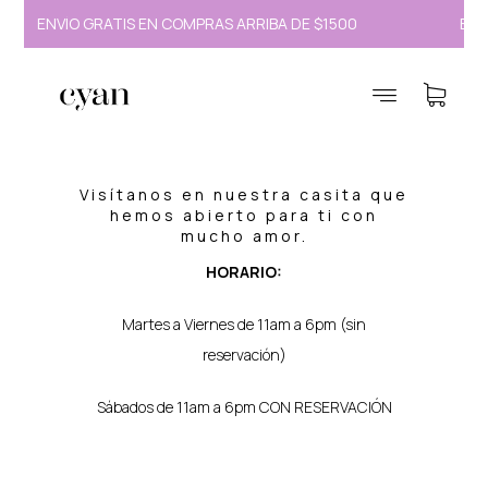
ENVÍO GRATIS EN COMPRAS ARRIBA DE $1500
ENV
Puntos de venta
Visítanos en nuestra casita que
hemos abierto para ti con
mucho amor.
HORARIO:
Martes a Viernes de 11am a 6pm (sin
reservación)
Sábados de 11am a 6pm CON RESERVACIÓN