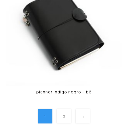
planner indigo negro – b6
1
2
→