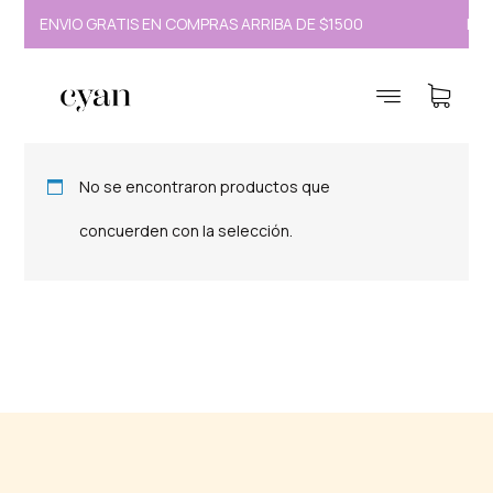
ENVÍO GRATIS EN COMPRAS ARRIBA DE $1500
ENV
Mochila Sage
No se encontraron productos que
concuerden con la selección.