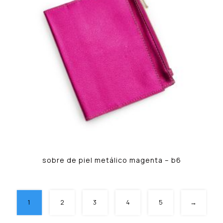
sobre de piel metálico magenta – b6
1
2
3
4
5
→