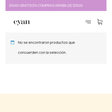
ENVÍO GRATIS EN COMPRAS ARRIBA DE $1500
ENV
Tapete
No se encontraron productos que
concuerden con la selección.