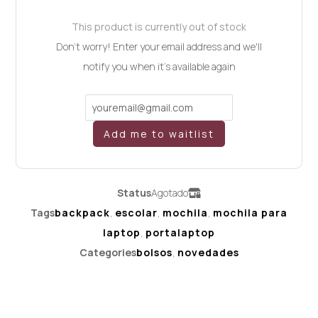
This product is currently out of stock
Don't worry! Enter your email address and we'll
notify you when it's available again
Add me to waitlist
Status
Agotado
Tags
backpack
,
escolar
,
mochila
,
mochila para
laptop
,
portalaptop
Categories
bolsos
,
novedades