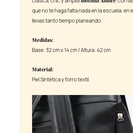
clásica, chic y amplia
mochila Amber
, con l
que no te haga falta nada en la escuela, en e
llevas tanto tiempo planeando.
Medidas:
Base: 32 cm x 14 cm / Altura: 42 cm
Material:
Piel Sintética y forro textil.