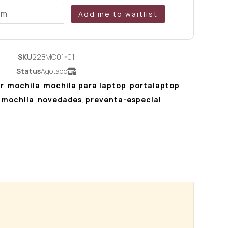
Add me to waitlist
SKU
22BMC01-01
Status
Agotado
r
,
mochila
,
mochila para laptop
,
portalaptop
,
mochila
,
novedades
,
preventa-especial