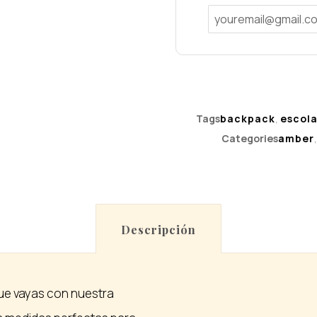
Tags
backpack
,
escola
Categories
amber
Descripción
que vayas con nuestra