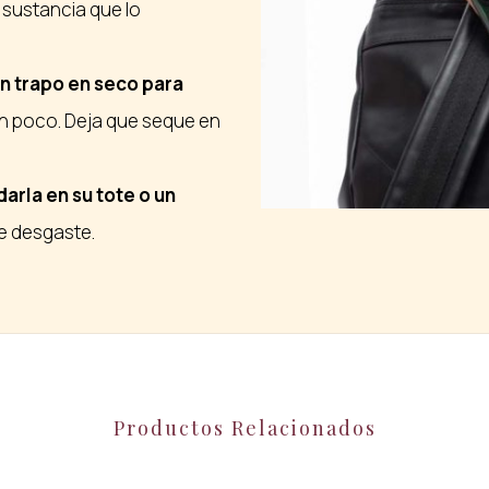
a sustancia que lo
n trapo en seco para
 poco. Deja que seque en
arla en su tote o un
se desgaste.
Productos Relacionados