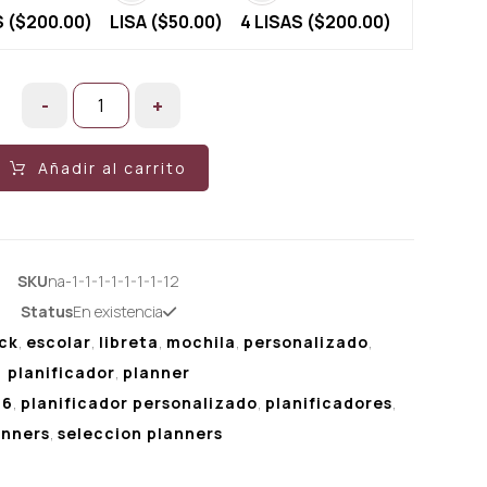
 (
$
200.00
)
LISA (
$
50.00
)
4 LISAS (
$
200.00
)
-
+
Añadir al carrito
SKU
na-1-1-1-1-1-1-1-12
Status
En existencia
ck
,
escolar
,
libreta
,
mochila
,
personalizado
,
planificador
,
planner
b6
,
planificador personalizado
,
planificadores
,
anners
,
seleccion planners