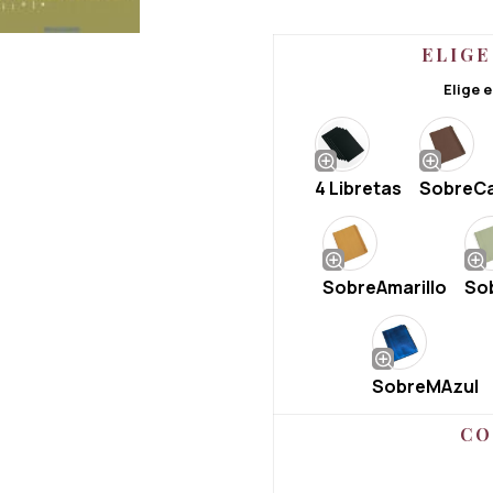
ELIGE
Elige e
4 Libretas
SobreC
SobreAmarillo
So
SobreMAzul
CO