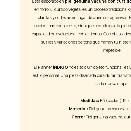
Está elaborado en
piel genuina vacuna con curtid
en forro. El curtido vegetal es un proceso tradicional 
plantas y cortezas en lugar de químicos agresivos. E
opción más consciente, sino que permite que la piel c
capacidad de evolucionar con el tiempo. Con el uso, des
sutiles y variaciones de tono que narran tu histor
irrepetible.
El Planner
ÍNDIGO
no es solo un objeto funcional; es 
estilo personal. Una pieza diseñada para durar, trans
cada nueva etapa.
Medidas:
B6 (pocket) 15 x
Material:
Piel genuina vacuna, cu
Forro:
Piel genuina vacuna, cur