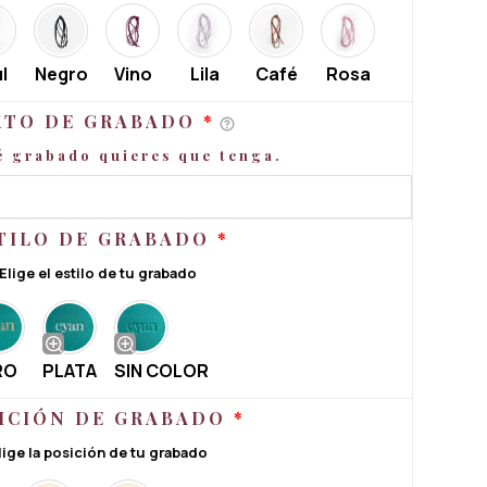
l
Negro
Vino
Lila
Café
Rosa
XTO DE GRABADO
*
é grabado quieres que tenga.
TILO DE GRABADO
*
Elige el estilo de tu grabado
RO
PLATA
SIN COLOR
ICIÓN DE GRABADO
*
lige la posición de tu grabado