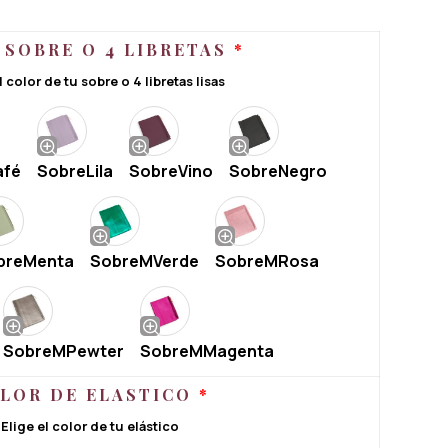
 SOBRE O 4 LIBRETAS
*
l color de tu sobre o 4 libretas lisas
afé
SobreLila
SobreVino
SobreNegro
breMenta
SobreMVerde
SobreMRosa
SobreMPewter
SobreMMagenta
LOR DE ELASTICO
*
Elige el color de tu elástico