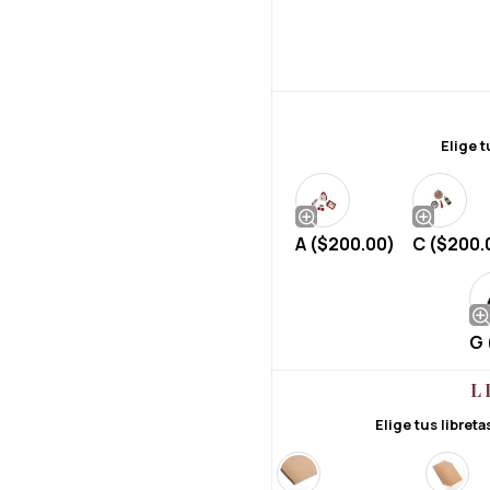
Elige t
A (
$
200.00
)
C (
$
200.
G 
L
Elige tus libret