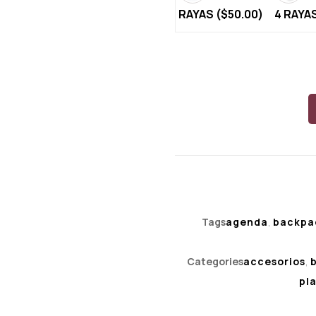
RAYAS (
$
50.00
)
4 RAYAS
Tags
agenda
,
backpa
Categories
accesorios
,
pl