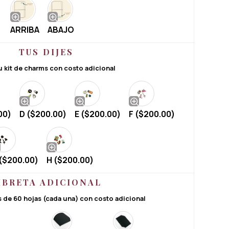
ARRIBA
ABAJO
TUS DIJES
u kit de charms con costo adicional
00
)
D (
$
200.00
)
E (
$
200.00
)
F (
$
200.00
)
(
$
200.00
)
H (
$
200.00
)
IBRETA ADICIONAL
as de 60 hojas (cada una) con costo adicional