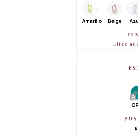
Amarillo
Beige
Azu
TE
Elige qu
ES
O
POS
E