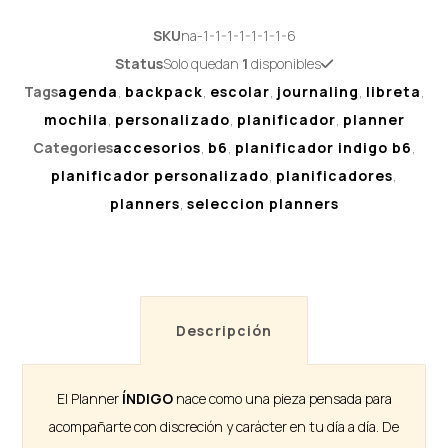
SKU
na-1-1-1-1-1-1-1-6
Status
Solo quedan
1
disponibles
Tags
agenda
,
backpack
,
escolar
,
journaling
,
libreta
,
mochila
,
personalizado
,
planificador
,
planner
Categories
accesorios
,
b6
,
planificador indigo b6
,
planificador personalizado
,
planificadores
,
planners
,
seleccion planners
Descripción
El Planner
ÍNDIGO
nace como una pieza pensada para
acompañarte con discreción y carácter en tu día a día. De