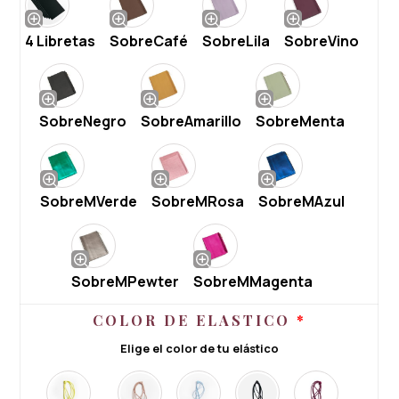
4 Libretas
SobreCafé
SobreLila
SobreVino
SobreNegro
SobreAmarillo
SobreMenta
SobreMVerde
SobreMRosa
SobreMAzul
SobreMPewter
SobreMMagenta
COLOR DE ELASTICO
*
Elige el color de tu elástico